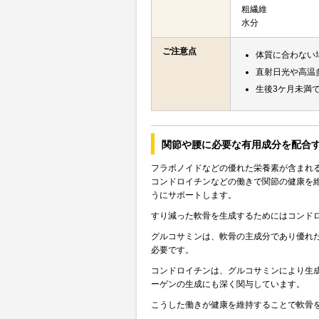
粗繊維
水分
ご注意点
体質に合わない
直射日光や高温
生後3ケ月未満
関節や腰に必要な有用成分を配合
フラボノイドなどの優れた栄養素が含まれ
コンドロイチンなどの働きで関節の健康を
うにサポートします。
すり減った軟骨を生成するためにはコンド
グルコサミンは、軟骨の主成分であり優れ
必要です。
コンドロイチンは、グルコサミンにより生
ーゲンの生成にも深く関与しています。
こうした働きが健康を維持することで軟骨