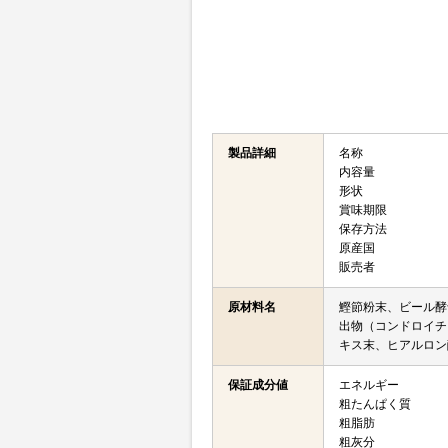
製品詳細
名称
内容量
形状
賞味期限
保存方法
原産国
販売者
原材料名
鰹節粉末、ビール酵
出物（コンドロイチ
キス末、ヒアルロン
保証成分値
エネルギー
粗たんぱく質
粗脂肪
粗灰分