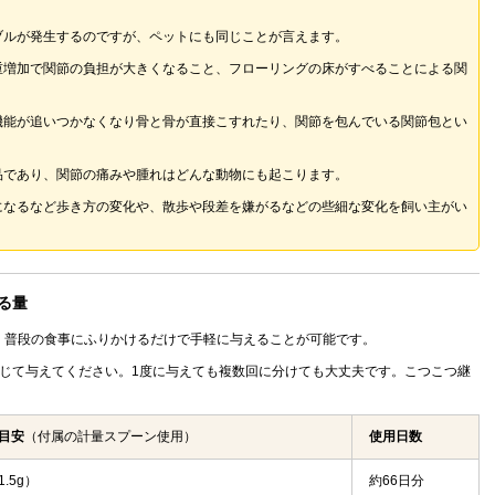
ブルが発生するのですが、ペットにも同じことが言えます。
重増加で関節の負担が大きくなること、フローリングの床がすべることによる関
機能が追いつかなくなり骨と骨が直接こすれたり、関節を包んでいる関節包とい
品であり、関節の痛みや腫れはどんな動物にも起こります。
になるなど歩き方の変化や、散歩や段差を嫌がるなどの些細な変化を飼い主がい
。
る量
。普段の食事にふりかけるだけで手軽に与えることが可能です。
応じて与えてください。1度に与えても複数回に分けても大丈夫です。こつこつ継
目安
（付属の計量スプーン使用）
使用日数
.5g）
約66日分