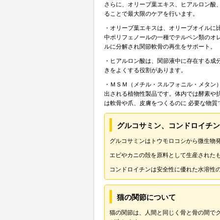
さらに、オリーブ葉エキス、ヒアルロン酸
ることで最大限のケアを行います。
・オリーブ葉エキスは、オリーブオイルに
中ポリフェノールの一種でテルペン類のオ
ルに分解され関節軟骨の再生をサポート。
・ヒアルロン酸は、関節液中に存在する成
きをよくする役割があります。
・ＭＳＭ（メチル・スルフォニル・メタン
出される植物性製品です。体内では酵素や抗
は軟骨や爪、皮膚をつくるのに 必要な物質
グルコサミン、コンドロイチン
グルコサミンはトウモロコシから微生物
エビやカニの殻を原料として生産された
コンドロイチンは安全性に優れた水溶性
猫の関節について
猫の関節は、人間と同じく骨と骨の間で