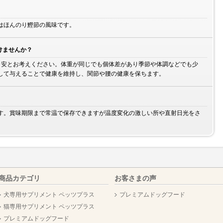
はほんのり鰹節の風味です。
けませんか？
目安とお考えください。体重が同じでも個体差があり季節や体調などでも少
して与えることで健康を維持し、関節や腰の健康を保ちます。
す。賞味期限まで常温で保存できますが温度変化の激しい所や直射日光をさ
商品カテゴリ
お客さまの声
犬専用サプリメント ペッツプラス
プレミアムドッグフード
猫専用サプリメント ペッツプラス
プレミアムドッグフード