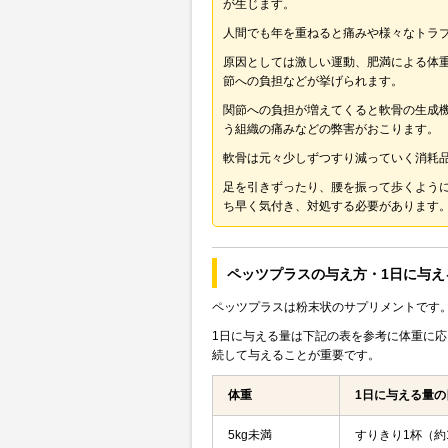
が生じます。
人間でも年を重ねると痛みや様々なトラ
原因としては激しい運動、肥満による体
節への負担などが挙げられます。
関節への負担が増えてくると軟骨の生成
う組織の痛みなどの弊害がおこります。
軟骨は元々少しずつすり減っていく消耗
足を引きずったり、腰を振って歩くよう
ち早く気付き、対処する必要があります
ペッツプラスの与え方・1日に与え
ペッツプラスは粉末状のサプリメントです
1日に与える量は下記の表を参考に体重に
続して与えることが重要です。
体重
1日に与える量の
5kg未満
すりきり1杯（約1