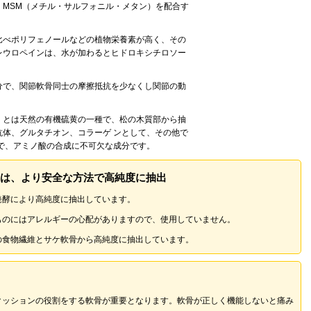
、MSM（メチル・サルフォニル・メタン）を配合す
比べポリフェノールなどの植物栄養素が高く、その
レウロペインは、水が加わるとヒドロキシチロソー
分で、関節軟骨同士の摩擦抵抗を少なくし関節の動
）とは天然の有機硫黄の一種で、松の木質部から抽
体、グルタチオン、コラーゲ ンとして、その他で
で、アミノ酸の合成に不可欠な成分です。
は、より安全な方法で高純度に抽出
発酵により高純度に抽出しています。
ものにはアレルギーの心配がありますので、使用していません。
の食物繊維とサケ軟骨から高純度に抽出しています。
クッションの役割をする軟骨が重要となります。軟骨が正しく機能しないと痛み