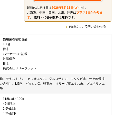
最短のお届け日は
2026年8月11日(火)
です。
北海道、中国、四国、九州、沖縄は
プラス1日かかりま
す
。
送料・代引手数料は無料
です。
商品について問い合わせる
猫用栄養補助食品
100g
粉末
パッケージに記載
常温保存
日本
株式会社リリーファクト
母、デキストリン、カツオエキス、グルコサミン、マタタビ末、サケ軟骨抽
ン含有）、MSM、ビタミンC、卵黄末、オリーブ葉エキス末、プロポリスエ
酸
315kcal／100g
42%以上
2.5%以上
4.7%以下